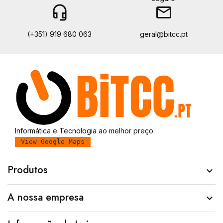
headset_mic
email
(+351) 919 680 063
geral@bitcc.pt
Informática e Tecnologia ao melhor preço.
View Google Maps
Produtos

A nossa empresa
