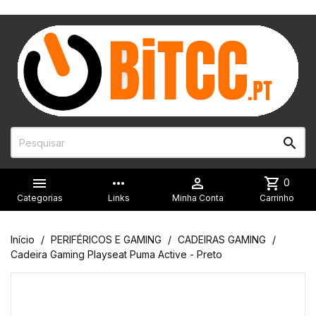


more_horiz

shopping_cart
0
Categorias
Links
Minha Conta
Carrinho
Início
PERIFÉRICOS E GAMING
CADEIRAS GAMING
Cadeira Gaming Playseat Puma Active - Preto