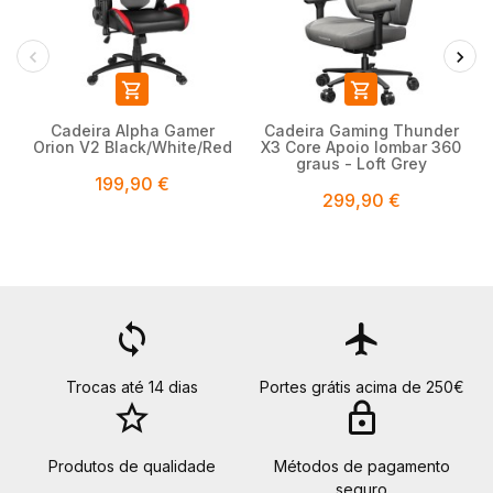


Cadeira Alpha Gamer
Cadeira Gaming Thunder
Orion V2 Black/White/Red
X3 Core Apoio lombar 360
graus - Loft Grey
199,90 €
299,90 €
loop
flight
Trocas até 14 dias
Portes grátis acima de 250€
star_border
lock
Produtos de qualidade
Métodos de pagamento
seguro