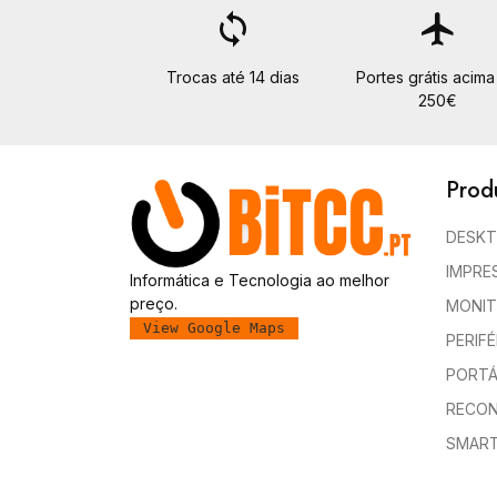
loop
flight
Trocas até 14 dias
Portes grátis acima
250€
Prod
DESK
IMPRE
Informática e Tecnologia ao melhor
preço.
MONI
View Google Maps
PERIF
PORTÁ
RECON
SMAR