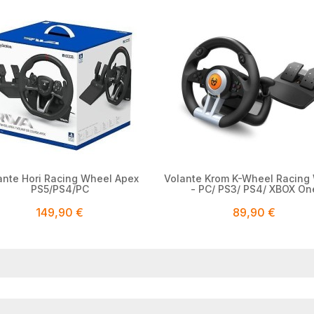


ante Hori Racing Wheel Apex
Volante Krom K-Wheel Racing
PS5/PS4/PC
- PC/ PS3/ PS4/ XBOX On
149,90 €
89,90 €