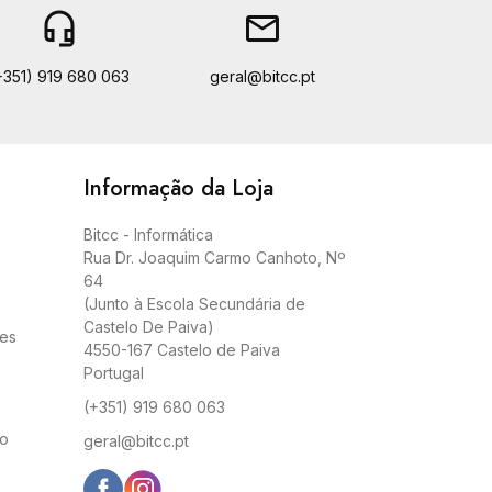
headset_mic
email
+351) 919 680 063
geral@bitcc.pt
Informação da Loja
Bitcc - Informática
Rua Dr. Joaquim Carmo Canhoto, Nº
64
(Junto à Escola Secundária de
Castelo De Paiva)
ies
4550-167 Castelo de Paiva
Portugal
(+351) 919 680 063
co
geral@bitcc.pt