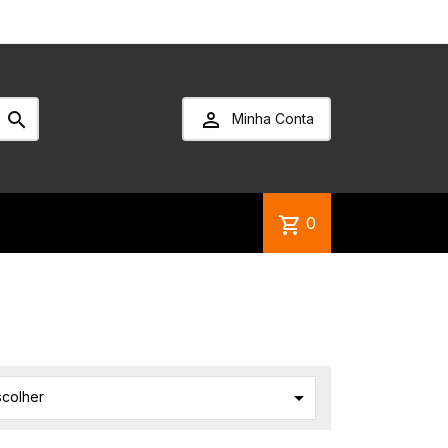


Minha Conta
shopping_cart
0

scolher