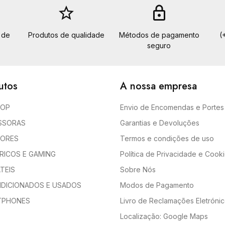
star_border
lock
 de
Produtos de qualidade
Métodos de pagamento
(
seguro
utos
A nossa empresa
TOP
Envio de Encomendas e Portes
SSORAS
Garantias e Devoluções
TORES
Termos e condições de uso
ÉRICOS E GAMING
Política de Privacidade e Cook
TEIS
Sobre Nós
DICIONADOS E USADOS
Modos de Pagamento
TPHONES
Livro de Reclamações Eletróni
Localização: Google Maps