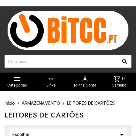


more_horiz

shopping_cart
0
Categorias
Links
Minha Conta
Carrinho
Início
ARMAZENAMENTO
LEITORES DE CARTÕES
LEITORES DE CARTÕES

Escolher