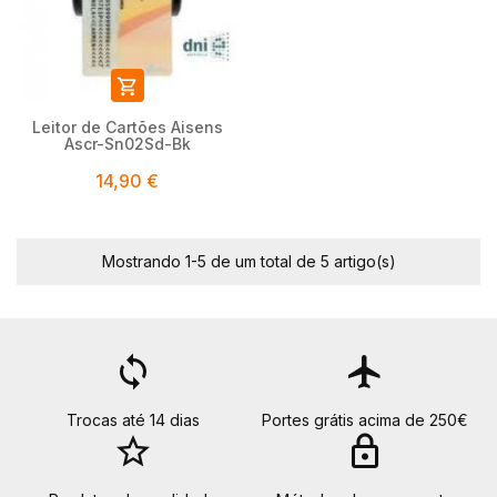

Leitor de Cartões Aisens
Ascr-Sn02Sd-Bk
14,90 €
Mostrando 1-5 de um total de 5 artigo(s)
loop
flight
Trocas até 14 dias
Portes grátis acima de 250€
star_border
lock