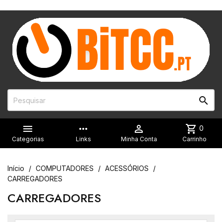


more_horiz

shopping_cart
0
Categorias
Links
Minha Conta
Carrinho
Início
COMPUTADORES
ACESSÓRIOS
CARREGADORES
CARREGADORES