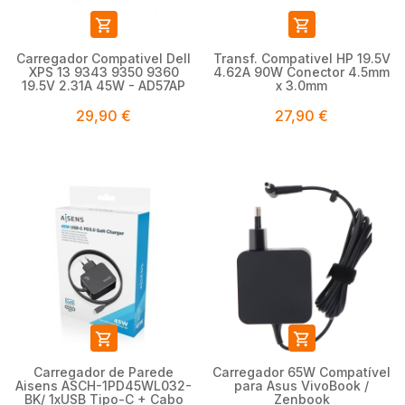


Carregador Compativel Dell
Transf. Compativel HP 19.5V
XPS 13 9343 9350 9360
4.62A 90W Conector 4.5mm
19.5V 2.31A 45W - AD57AP
x 3.0mm
29,90 €
27,90 €


Carregador de Parede
Carregador 65W Compatível
Aisens ASCH-1PD45WL032-
para Asus VivoBook /
BK/ 1xUSB Tipo-C + Cabo
Zenbook