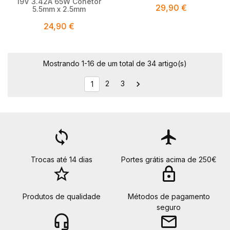
19V 3.42A 65W Conetor
29,90 €
5.5mm x 2.5mm
24,90 €
Mostrando 1-16 de um total de 34 artigo(s)
2
3

1
loop
flight
Trocas até 14 dias
Portes grátis acima de 250€
star_border
lock
Produtos de qualidade
Métodos de pagamento
seguro
headset_mic
email